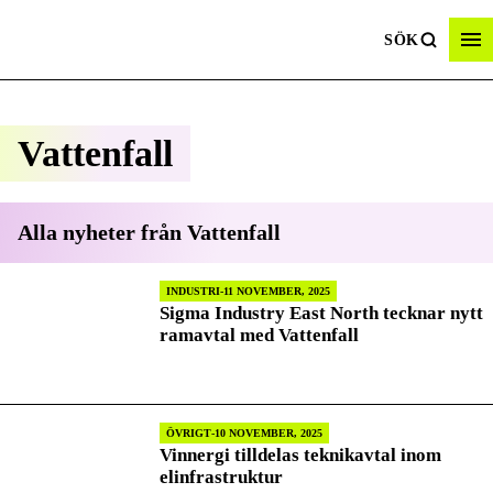
SÖK
Vattenfall
Alla nyheter från
Vattenfall
INDUSTRI
11 NOVEMBER, 2025
Sigma Industry East North tecknar nytt
ramavtal med Vattenfall
ÖVRIGT
10 NOVEMBER, 2025
Vinnergi tilldelas teknikavtal inom
elinfrastruktur