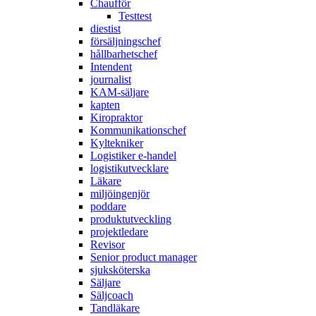
Chaufför
Testtest
diestist
försäljningschef
hållbarhetschef
Intendent
journalist
KAM-säljare
kapten
Kiropraktor
Kommunikationschef
Kyltekniker
Logistiker e-handel
logistikutvecklare
Läkare
miljöingenjör
poddare
produktutveckling
projektledare
Revisor
Senior product manager
sjuksköterska
Säljare
Säljcoach
Tandläkare