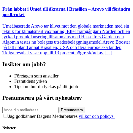
Från labbet i Umeå till åkrarna i Brasilien – Arevo vill förändra
jordbruket
Umeåbaserade Arevo tar klivet mot den globala marknaden med sin
teknik för klimatsmart växtnäring. Efter framgångar i Norden och en
lyckad produktlansering tillsammans med Hasselfors Garden och
Algomin testas nu bolagets utsädesbeläggningsmedel Arevo Booster
på fält i bland annat Brasilien, USA och flera europeiska länder.
Tidiga resultat visar upp till 13 procent högre skörd av […]
Insikter om jobb?
Företagen som anställer
Framtidens yrken
Tips om hur du lyckas på ditt jobb
Prenumerera på vårt nyhetsbrev
Prenumerera
Jag godkänner Dagens Medarbetares
villkor och policys.
Nyheter