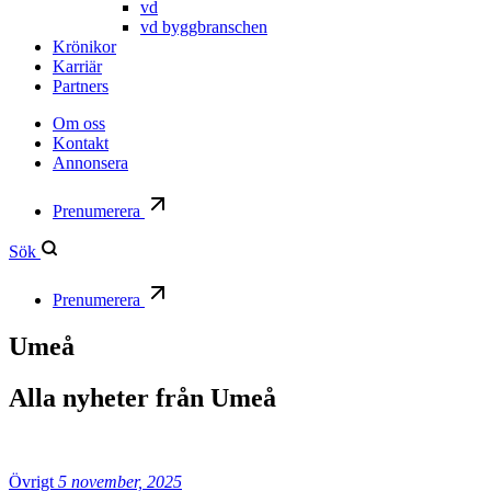
vd
vd byggbranschen
Krönikor
Karriär
Partners
Om oss
Kontakt
Annonsera
Prenumerera
Sök
Prenumerera
Umeå
Alla nyheter från
Umeå
Övrigt
5 november, 2025