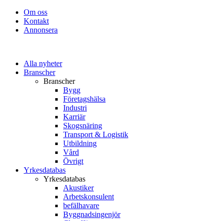
Om oss
Kontakt
Annonsera
Alla nyheter
Branscher
Branscher
Bygg
Företagshälsa
Industri
Karriär
Skogsnäring
Transport & Logistik
Utbildning
Vård
Övrigt
Yrkesdatabas
Yrkesdatabas
Akustiker
Arbetskonsulent
befälhavare
Byggnadsingenjör