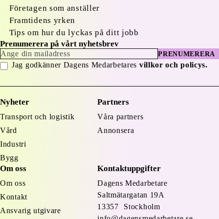
Företagen som anställer
Framtidens yrken
Tips om hur du lyckas på ditt jobb
Prenumerera på vårt nyhetsbrev
PRENUMERERA
Jag godkänner Dagens Medarbetares
villkor och policys.
Nyheter
Partners
Transport och logistik
Våra partners
Vård
Annonsera
Industri
Bygg
Om oss
Kontaktuppgifter
Om oss
Dagens Medarbetare
Saltmätargatan
19A
Kontakt
13357 Stockholm
Ansvarig utgivare
info@dagensmedarbetare.se