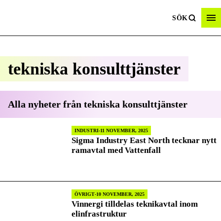
SÖK
tekniska konsulttjänster
Alla nyheter från
tekniska konsulttjänster
INDUSTRI
11 NOVEMBER, 2025
Sigma Industry East North tecknar nytt
ramavtal med Vattenfall
ÖVRIGT
10 NOVEMBER, 2025
Vinnergi tilldelas teknikavtal inom
elinfrastruktur