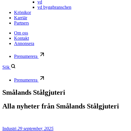
vd
vd byggbranschen
Krönikor
Karriär
Partners
Om oss
Kontakt
Annonsera
Prenumerera
Sök
Prenumerera
Smålands Stålgjuteri
Alla nyheter från
Smålands Stålgjuteri
Industri
29 september, 2025