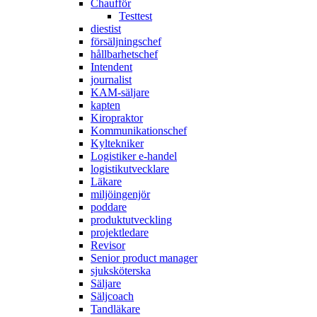
Chaufför
Testtest
diestist
försäljningschef
hållbarhetschef
Intendent
journalist
KAM-säljare
kapten
Kiropraktor
Kommunikationschef
Kyltekniker
Logistiker e-handel
logistikutvecklare
Läkare
miljöingenjör
poddare
produktutveckling
projektledare
Revisor
Senior product manager
sjuksköterska
Säljare
Säljcoach
Tandläkare