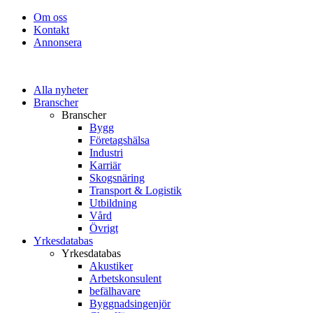
Om oss
Kontakt
Annonsera
Alla nyheter
Branscher
Branscher
Bygg
Företagshälsa
Industri
Karriär
Skogsnäring
Transport & Logistik
Utbildning
Vård
Övrigt
Yrkesdatabas
Yrkesdatabas
Akustiker
Arbetskonsulent
befälhavare
Byggnadsingenjör