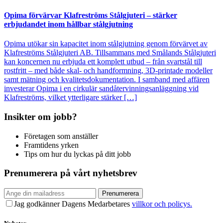
Opima förvärvar Klafreströms Stålgjuteri – stärker
erbjudandet inom hållbar stålgjutning
Opima utökar sin kapacitet inom stålgjutning genom förvärvet av
Klafreströms Stålgjuteri AB. Tillsammans med Smålands Stålgjuteri
kan koncernen nu erbjuda ett komplett utbud – från svartstål till
rostfritt – med både skal- och handformning, 3D-printade modeller
samt mätning och kvalitetsdokumentation. I samband med affären
investerar Opima i en cirkulär sandåtervinningsanläggning vid
Klafreströms, vilket ytterligare stärker […]
Insikter om jobb?
Företagen som anställer
Framtidens yrken
Tips om hur du lyckas på ditt jobb
Prenumerera på vårt nyhetsbrev
Prenumerera
Jag godkänner Dagens Medarbetares
villkor och policys.