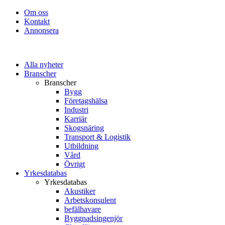
Om oss
Kontakt
Annonsera
Alla nyheter
Branscher
Branscher
Bygg
Företagshälsa
Industri
Karriär
Skogsnäring
Transport & Logistik
Utbildning
Vård
Övrigt
Yrkesdatabas
Yrkesdatabas
Akustiker
Arbetskonsulent
befälhavare
Byggnadsingenjör