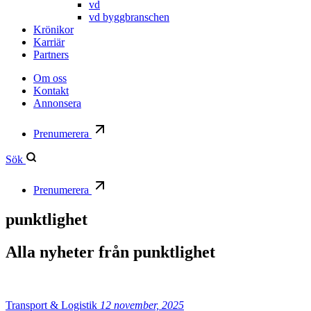
vd
vd byggbranschen
Krönikor
Karriär
Partners
Om oss
Kontakt
Annonsera
Prenumerera
Sök
Prenumerera
punktlighet
Alla nyheter från
punktlighet
Transport & Logistik
12 november, 2025