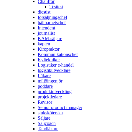
Chaufför
Testtest
diestist
försäljningschef
hållbarhetschef
Intendent
journalist
KAM-säljare
kapten
Kiropraktor
Kommunikationschef
Kyltekniker
Logistiker e-handel
logistikutvecklare
Läkare
miljöingenjör
poddare
produktutveckling
projektledare
Revisor
Senior product manager
sjuksköterska
Säljare
Säljcoach
Tandläkare