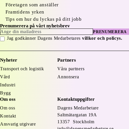
Företagen som anställer
Framtidens yrken
Tips om hur du lyckas på ditt jobb
Prenumerera på vårt nyhetsbrev
PRENUMERERA
Jag godkänner Dagens Medarbetares
villkor och policys.
Nyheter
Partners
Transport och logistik
Våra partners
Vård
Annonsera
Industri
Bygg
Om oss
Kontaktuppgifter
Om oss
Dagens Medarbetare
Saltmätargatan
19A
Kontakt
13357 Stockholm
Ansvarig utgivare
info@dagensmedarbetare.se