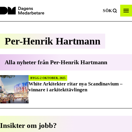
SÖK
Per-Henrik Hartmann
Alla nyheter från
Per-Henrik Hartmann
BYGG
2 OKTOBER, 2025
White Arkitekter ritar nya Scandinavium –
vinnare i arkitekttävlingen
Insikter om jobb?