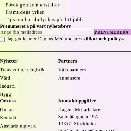
Företagen som anställer
Framtidens yrken
Tips om hur du lyckas på ditt jobb
Prenumerera på vårt nyhetsbrev
PRENUMERERA
Jag godkänner Dagens Medarbetares
villkor och policys.
Nyheter
Partners
Transport och logistik
Våra partners
Vård
Annonsera
Industri
Bygg
Om oss
Kontaktuppgifter
Om oss
Dagens Medarbetare
Saltmätargatan
19A
Kontakt
13357 Stockholm
Ansvarig utgivare
info@dagensmedarbetare.se