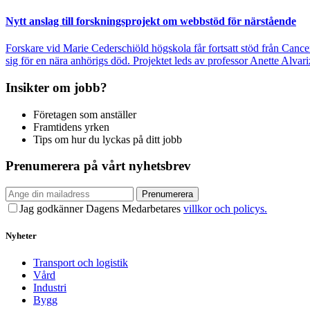
Nytt anslag till forskningsprojekt om webbstöd för närstående
Forskare vid Marie Cederschiöld högskola får fortsatt stöd från Cance
sig för en nära anhörigs död. Projektet leds av professor Anette Alvari
Insikter om jobb?
Företagen som anställer
Framtidens yrken
Tips om hur du lyckas på ditt jobb
Prenumerera på vårt nyhetsbrev
Prenumerera
Jag godkänner Dagens Medarbetares
villkor och policys.
Nyheter
Transport och logistik
Vård
Industri
Bygg