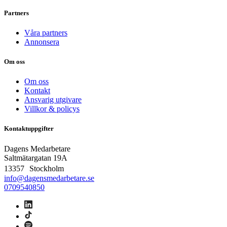
Partners
Våra partners
Annonsera
Om oss
Om oss
Kontakt
Ansvarig utgivare
Villkor & policys
Kontaktuppgifter
Dagens Medarbetare
Saltmätargatan
19A
13357 Stockholm
info@dagensmedarbetare.se
0709540850