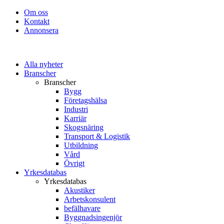
Om oss
Kontakt
Annonsera
Alla nyheter
Branscher
Branscher
Bygg
Företagshälsa
Industri
Karriär
Skogsnäring
Transport & Logistik
Utbildning
Vård
Övrigt
Yrkesdatabas
Yrkesdatabas
Akustiker
Arbetskonsulent
befälhavare
Byggnadsingenjör