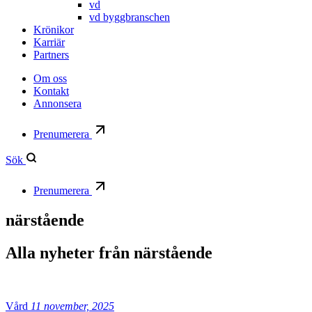
vd
vd byggbranschen
Krönikor
Karriär
Partners
Om oss
Kontakt
Annonsera
Prenumerera
Sök
Prenumerera
närstående
Alla nyheter från
närstående
Vård
11 november, 2025