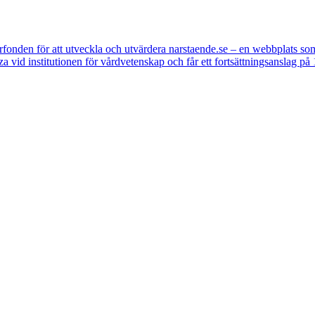
rfonden för att utveckla och utvärdera narstaende.se – en webbplats som
za vid institutionen för vårdvetenskap och får ett fortsättningsanslag på