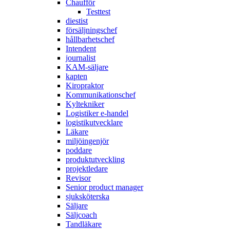
Chaufför
Testtest
diestist
försäljningschef
hållbarhetschef
Intendent
journalist
KAM-säljare
kapten
Kiropraktor
Kommunikationschef
Kyltekniker
Logistiker e-handel
logistikutvecklare
Läkare
miljöingenjör
poddare
produktutveckling
projektledare
Revisor
Senior product manager
sjuksköterska
Säljare
Säljcoach
Tandläkare