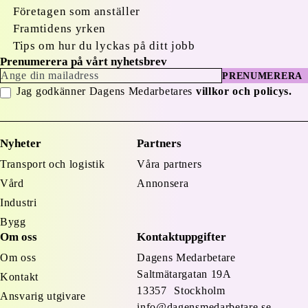
Företagen som anställer
Framtidens yrken
Tips om hur du lyckas på ditt jobb
Prenumerera på vårt nyhetsbrev
PRENUMERERA
Jag godkänner Dagens Medarbetares
villkor och policys.
Nyheter
Partners
Transport och logistik
Våra partners
Vård
Annonsera
Industri
Bygg
Om oss
Kontaktuppgifter
Om oss
Dagens Medarbetare
Saltmätargatan
19A
Kontakt
13357 Stockholm
Ansvarig utgivare
info@dagensmedarbetare.se