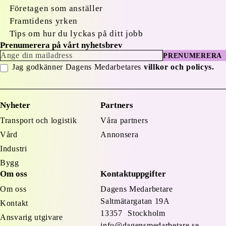
Företagen som anställer
Framtidens yrken
Tips om hur du lyckas på ditt jobb
Prenumerera på vårt nyhetsbrev
PRENUMERERA
Jag godkänner Dagens Medarbetares
villkor och policys.
Nyheter
Partners
Transport och logistik
Våra partners
Vård
Annonsera
Industri
Bygg
Om oss
Kontaktuppgifter
Om oss
Dagens Medarbetare
Saltmätargatan
19A
Kontakt
13357 Stockholm
Ansvarig utgivare
info@dagensmedarbetare.se