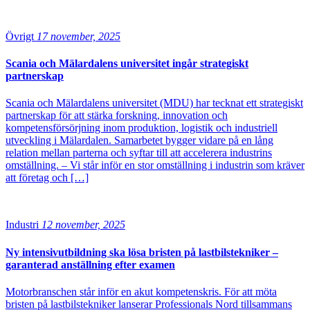
Övrigt
17 november, 2025
Scania och Mälardalens universitet ingår strategiskt
partnerskap
Scania och Mälardalens universitet (MDU) har tecknat ett strategiskt
partnerskap för att stärka forskning, innovation och
kompetensförsörjning inom produktion, logistik och industriell
utveckling i Mälardalen. Samarbetet bygger vidare på en lång
relation mellan parterna och syftar till att accelerera industrins
omställning. – Vi står inför en stor omställning i industrin som kräver
att företag och […]
Industri
12 november, 2025
Ny intensivutbildning ska lösa bristen på lastbilstekniker –
garanterad anställning efter examen
Motorbranschen står inför en akut kompetenskris. För att möta
bristen på lastbilstekniker lanserar Professionals Nord tillsammans