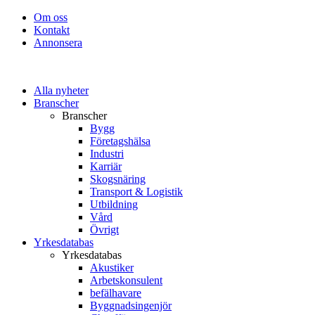
Om oss
Kontakt
Annonsera
Alla nyheter
Branscher
Branscher
Bygg
Företagshälsa
Industri
Karriär
Skogsnäring
Transport & Logistik
Utbildning
Vård
Övrigt
Yrkesdatabas
Yrkesdatabas
Akustiker
Arbetskonsulent
befälhavare
Byggnadsingenjör