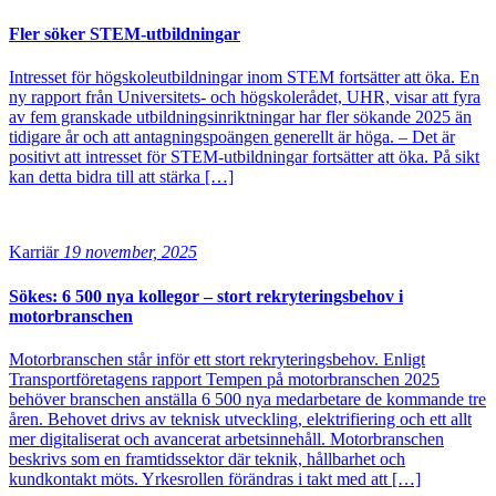
Fler söker STEM-utbildningar
Intresset för högskoleutbildningar inom STEM fortsätter att öka. En
ny rapport från Universitets- och högskolerådet, UHR, visar att fyra
av fem granskade utbildningsinriktningar har fler sökande 2025 än
tidigare år och att antagningspoängen generellt är höga. – Det är
positivt att intresset för STEM-utbildningar fortsätter att öka. På sikt
kan detta bidra till att stärka […]
Karriär
19 november, 2025
Sökes: 6 500 nya kollegor – stort rekryteringsbehov i
motorbranschen
Motorbranschen står inför ett stort rekryteringsbehov. Enligt
Transportföretagens rapport Tempen på motorbranschen 2025
behöver branschen anställa 6 500 nya medarbetare de kommande tre
åren. Behovet drivs av teknisk utveckling, elektrifiering och ett allt
mer digitaliserat och avancerat arbetsinnehåll. Motorbranschen
beskrivs som en framtidssektor där teknik, hållbarhet och
kundkontakt möts. Yrkesrollen förändras i takt med att […]