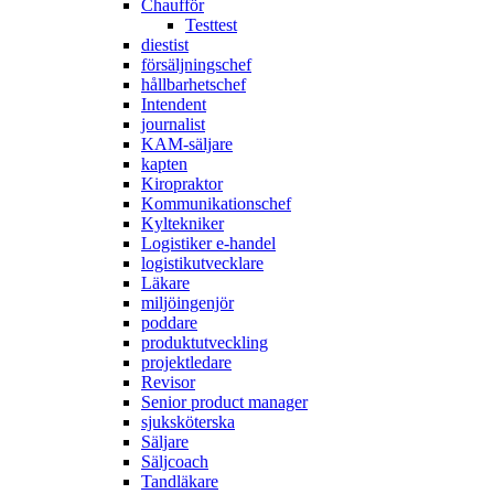
Chaufför
Testtest
diestist
försäljningschef
hållbarhetschef
Intendent
journalist
KAM-säljare
kapten
Kiropraktor
Kommunikationschef
Kyltekniker
Logistiker e-handel
logistikutvecklare
Läkare
miljöingenjör
poddare
produktutveckling
projektledare
Revisor
Senior product manager
sjuksköterska
Säljare
Säljcoach
Tandläkare