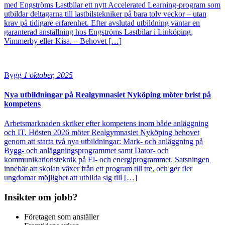
med Engströms Lastbilar ett nytt Accelerated Learning-program som
utbildar deltagarna till lastbilstekniker på bara tolv veckor – utan
krav på tidigare erfarenhet. Efter avslutad utbildning väntar en
garanterad anställning hos Engströms Lastbilar i Linköping,
Vimmerby eller Kisa. – Behovet […]
Bygg
1 oktober, 2025
Nya utbildningar på Realgymnasiet Nyköping möter brist på
kompetens
Arbetsmarknaden skriker efter kompetens inom både anläggning
och IT. Hösten 2026 möter Realgymnasiet Nyköping behovet
genom att starta två nya utbildningar: Mark- och anläggning på
Bygg- och anläggningsprogrammet samt Dator- och
kommunikationsteknik på El- och energiprogrammet. Satsningen
innebär att skolan växer från ett program till tre, och ger fler
ungdomar möjlighet att utbilda sig till […]
Insikter om jobb?
Företagen som anställer