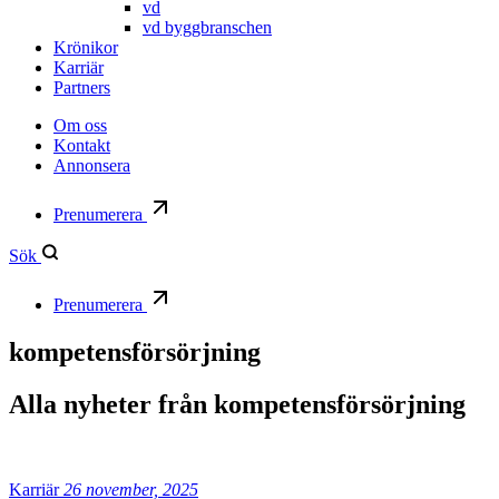
vd
vd byggbranschen
Krönikor
Karriär
Partners
Om oss
Kontakt
Annonsera
Prenumerera
Sök
Prenumerera
kompetensförsörjning
Alla nyheter från
kompetensförsörjning
Karriär
26 november, 2025