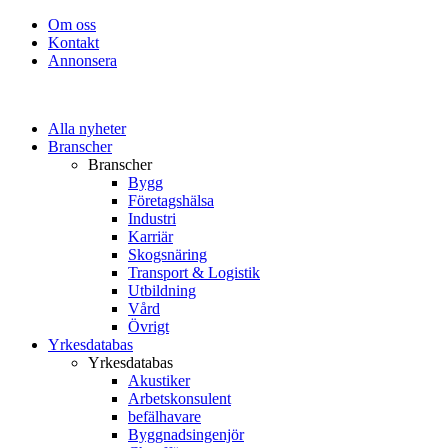
Om oss
Kontakt
Annonsera
Alla nyheter
Branscher
Branscher
Bygg
Företagshälsa
Industri
Karriär
Skogsnäring
Transport & Logistik
Utbildning
Vård
Övrigt
Yrkesdatabas
Yrkesdatabas
Akustiker
Arbetskonsulent
befälhavare
Byggnadsingenjör