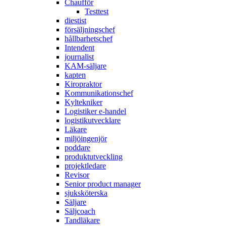
Chaufför
Testtest
diestist
försäljningschef
hållbarhetschef
Intendent
journalist
KAM-säljare
kapten
Kiropraktor
Kommunikationschef
Kyltekniker
Logistiker e-handel
logistikutvecklare
Läkare
miljöingenjör
poddare
produktutveckling
projektledare
Revisor
Senior product manager
sjuksköterska
Säljare
Säljcoach
Tandläkare