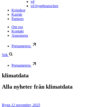
vd
vd byggbranschen
Krönikor
Karriär
Partners
Om oss
Kontakt
Annonsera
Prenumerera
Sök
Prenumerera
klimatdata
Alla nyheter från
klimatdata
Bygg
12 november, 2025