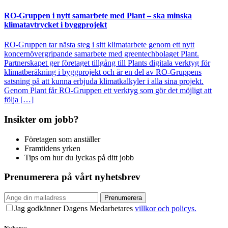
RO-Gruppen i nytt samarbete med Plant – ska minska
klimatavtrycket i byggprojekt
RO-Gruppen tar nästa steg i sitt klimatarbete genom ett nytt
koncernövergripande samarbete med greentechbolaget Plant.
Partnerskapet ger företaget tillgång till Plants digitala verktyg för
klimatberäkning i byggprojekt och är en del av RO-Gruppens
satsning på att kunna erbjuda klimatkalkyler i alla sina projekt.
Genom Plant får RO-Gruppen ett verktyg som gör det möjligt att
följa […]
Insikter om jobb?
Företagen som anställer
Framtidens yrken
Tips om hur du lyckas på ditt jobb
Prenumerera på vårt nyhetsbrev
Prenumerera
Jag godkänner Dagens Medarbetares
villkor och policys.