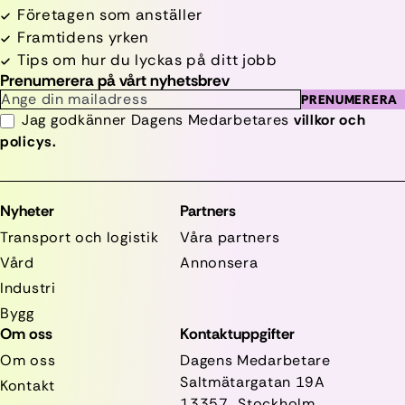
Företagen som anställer
Framtidens yrken
Tips om hur du lyckas på ditt jobb
Prenumerera på vårt nyhetsbrev
PRENUMERERA
Jag godkänner Dagens Medarbetares
villkor och
policys.
Nyheter
Partners
Transport och logistik
Våra partners
Vård
Annonsera
Industri
Bygg
Om oss
Kontaktuppgifter
Om oss
Dagens Medarbetare
Saltmätargatan
19A
Kontakt
13357 Stockholm