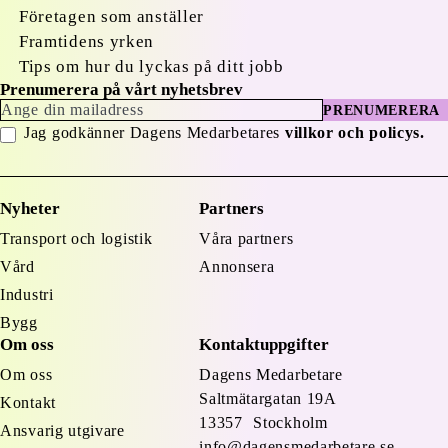
Företagen som anställer
Framtidens yrken
Tips om hur du lyckas på ditt jobb
Prenumerera på vårt nyhetsbrev
PRENUMERERA
Jag godkänner Dagens Medarbetares
villkor och policys.
Nyheter
Partners
Transport och logistik
Våra partners
Vård
Annonsera
Industri
Bygg
Om oss
Kontaktuppgifter
Om oss
Dagens Medarbetare
Saltmätargatan
19A
Kontakt
13357 Stockholm
Ansvarig utgivare
info@dagensmedarbetare.se