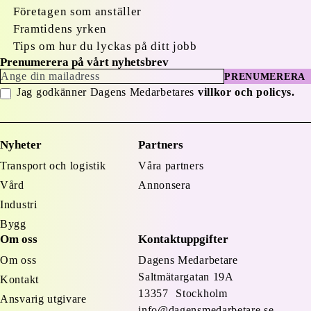
Företagen som anställer
Framtidens yrken
Tips om hur du lyckas på ditt jobb
Prenumerera på vårt nyhetsbrev
PRENUMERERA
Jag godkänner Dagens Medarbetares
villkor och policys.
Nyheter
Partners
Transport och logistik
Våra partners
Vård
Annonsera
Industri
Bygg
Om oss
Kontaktuppgifter
Om oss
Dagens Medarbetare
Saltmätargatan
19A
Kontakt
13357 Stockholm
Ansvarig utgivare
info@dagensmedarbetare.se