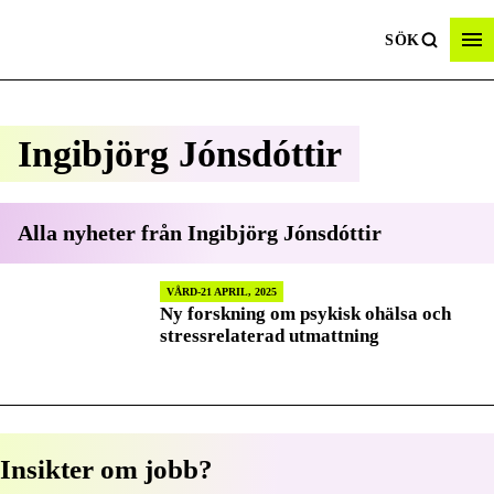
SÖK
Ingibjörg Jónsdóttir
Alla nyheter från
Ingibjörg Jónsdóttir
VÅRD
21 APRIL, 2025
Ny forskning om psykisk ohälsa och
stressrelaterad utmattning
Insikter om jobb?