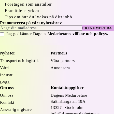
Företagen som anställer
Framtidens yrken
Tips om hur du lyckas på ditt jobb
Prenumerera på vårt nyhetsbrev
PRENUMERERA
Jag godkänner Dagens Medarbetares
villkor och policys.
Nyheter
Partners
Transport och logistik
Våra partners
Vård
Annonsera
Industri
Bygg
Om oss
Kontaktuppgifter
Om oss
Dagens Medarbetare
Saltmätargatan
19A
Kontakt
13357 Stockholm
Ansvarig utgivare
info@dagensmedarbetare.se