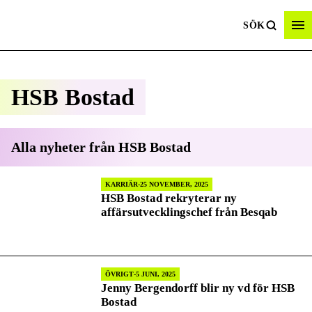
SÖK
HSB Bostad
Alla nyheter från
HSB Bostad
KARRIÄR
25 NOVEMBER, 2025
HSB Bostad rekryterar ny
affärsutvecklingschef från Besqab
ÖVRIGT
5 JUNI, 2025
Jenny Bergendorff blir ny vd för HSB
Bostad