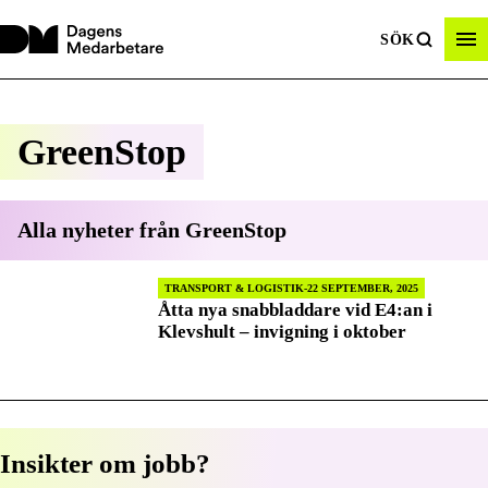
SÖK
GreenStop
Alla nyheter från
GreenStop
TRANSPORT & LOGISTIK
22 SEPTEMBER, 2025
Åtta nya snabbladdare vid E4:an i
Klevshult – invigning i oktober
Insikter om jobb?