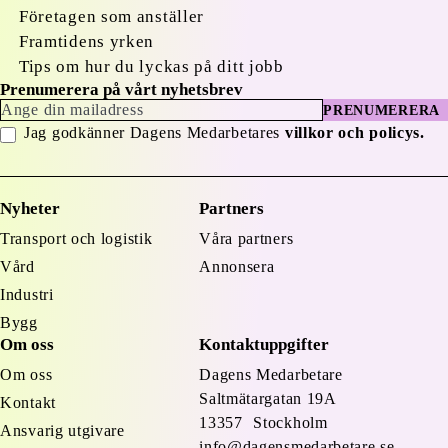
Företagen som anställer
Framtidens yrken
Tips om hur du lyckas på ditt jobb
Prenumerera på vårt nyhetsbrev
PRENUMERERA
Jag godkänner Dagens Medarbetares
villkor och policys.
Nyheter
Partners
Transport och logistik
Våra partners
Vård
Annonsera
Industri
Bygg
Om oss
Kontaktuppgifter
Om oss
Dagens Medarbetare
Saltmätargatan
19A
Kontakt
13357 Stockholm
Ansvarig utgivare
info@dagensmedarbetare.se