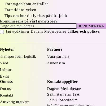
Företagen som anställer
Framtidens yrken
Tips om hur du lyckas på ditt jobb
Prenumerera på vårt nyhetsbrev
PRENUMERERA
Jag godkänner Dagens Medarbetares
villkor och policys.
Nyheter
Partners
Transport och logistik
Våra partners
Vård
Annonsera
Industri
Bygg
Om oss
Kontaktuppgifter
Om oss
Dagens Medarbetare
Saltmätargatan
19A
Kontakt
13357 Stockholm
Ansvarig utgivare
info@dagensmedarbetare.se