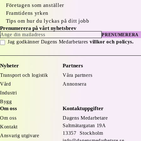
Företagen som anställer
Framtidens yrken
Tips om hur du lyckas på ditt jobb
Prenumerera på vårt nyhetsbrev
PRENUMERERA
Jag godkänner Dagens Medarbetares
villkor och policys.
Nyheter
Partners
Transport och logistik
Våra partners
Vård
Annonsera
Industri
Bygg
Om oss
Kontaktuppgifter
Om oss
Dagens Medarbetare
Saltmätargatan
19A
Kontakt
13357 Stockholm
Ansvarig utgivare
info@dagensmedarbetare.se