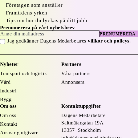
Företagen som anställer
Framtidens yrken
Tips om hur du lyckas på ditt jobb
Prenumerera på vårt nyhetsbrev
PRENUMERERA
Jag godkänner Dagens Medarbetares
villkor och policys.
Nyheter
Partners
Transport och logistik
Våra partners
Vård
Annonsera
Industri
Bygg
Om oss
Kontaktuppgifter
Om oss
Dagens Medarbetare
Saltmätargatan
19A
Kontakt
13357 Stockholm
Ansvarig utgivare
info@dagensmedarbetare.se