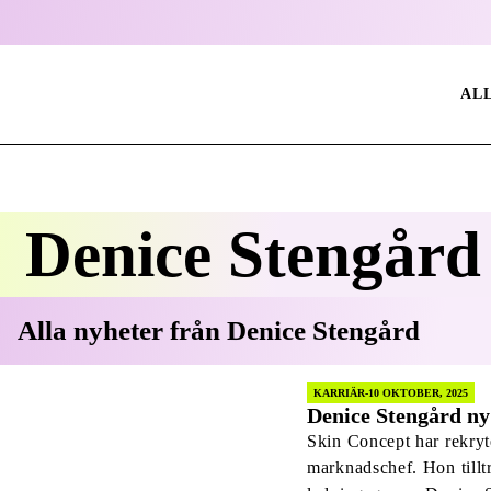
AL
Denice Stengård
Alla nyheter från
Denice Stengård
KARRIÄR
10 OKTOBER, 2025
Denice Stengård ny
Skin Concept har rekryte
marknadschef. Hon tilltr