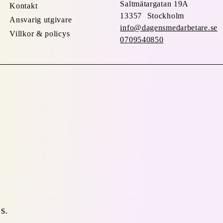
Saltmätargatan
19A
Kontakt
13357 Stockholm
Ansvarig utgivare
info@dagensmedarbetare.se
Villkor & policys
0709540850
s.