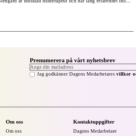
tengård är utbildad hudterapeut och har lång erfarenhet inom
 har tidigare arbetat med varumärken som Babor och
aste åren varit flagship retail manager […]
Prenumerera på vårt nyhetsbrev
Jag godkänner Dagens Medarbetares
villkor o
Om oss
Kontaktuppgifter
Om oss
Dagens Medarbetare