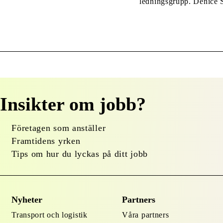
ledningsgrupp. Denice S
hudvårdsbranschen. Hon
Reviderm och har de sen
Insikter om jobb?
Företagen som anställer
Framtidens yrken
Tips om hur du lyckas på ditt jobb
Nyheter
Partners
Transport och logistik
Våra partners