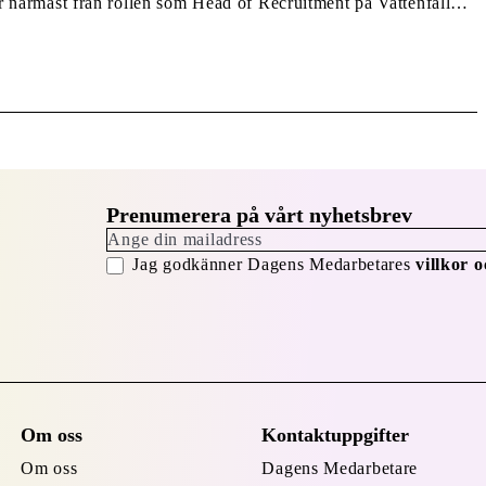
närmast från rollen som Head of Recruitment på Vattenfall
 från ledande roller inom Siemens-koncernen. – Med Daniel på
teg […]
Prenumerera på vårt nyhetsbrev
Jag godkänner Dagens Medarbetares
villkor o
Om oss
Kontaktuppgifter
Om oss
Dagens Medarbetare