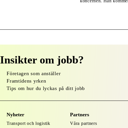
koncernen. Han kommer 
och har lång erfarenhet
plats tar vi ett viktigt s
Insikter om jobb?
Företagen som anställer
Framtidens yrken
Tips om hur du lyckas på ditt jobb
Nyheter
Partners
Transport och logistik
Våra partners