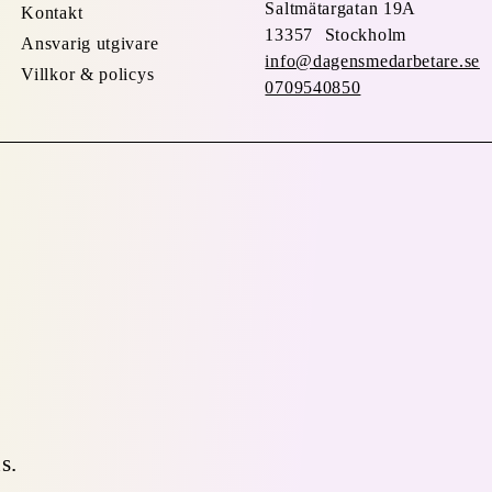
Saltmätargatan
19A
Kontakt
13357 Stockholm
Ansvarig utgivare
info@dagensmedarbetare.se
Villkor & policys
0709540850
s.