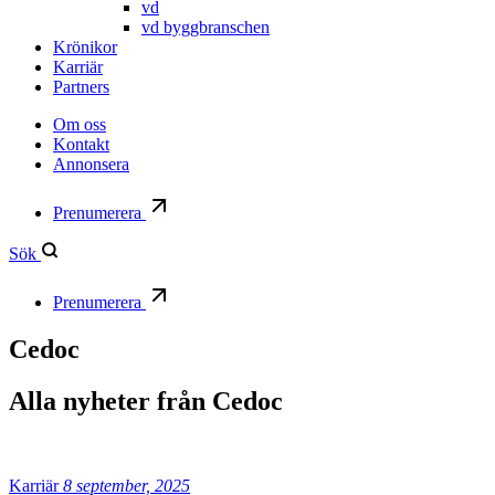
vd
vd byggbranschen
Krönikor
Karriär
Partners
Om oss
Kontakt
Annonsera
Prenumerera
Sök
Prenumerera
Cedoc
Alla nyheter från
Cedoc
Karriär
8 september, 2025