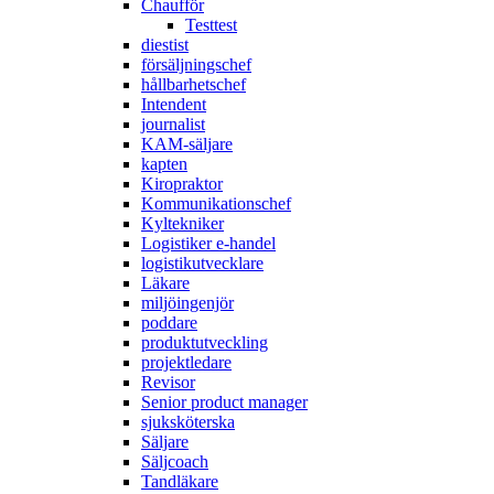
Chaufför
Testtest
diestist
försäljningschef
hållbarhetschef
Intendent
journalist
KAM-säljare
kapten
Kiropraktor
Kommunikationschef
Kyltekniker
Logistiker e-handel
logistikutvecklare
Läkare
miljöingenjör
poddare
produktutveckling
projektledare
Revisor
Senior product manager
sjuksköterska
Säljare
Säljcoach
Tandläkare