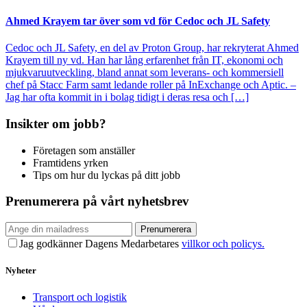
Ahmed Krayem tar över som vd för Cedoc och JL Safety
Cedoc och JL Safety, en del av Proton Group, har rekryterat Ahmed
Krayem till ny vd. Han har lång erfarenhet från IT, ekonomi och
mjukvaruutveckling, bland annat som leverans- och kommersiell
chef på Stacc Farm samt ledande roller på InExchange och Aptic. –
Jag har ofta kommit in i bolag tidigt i deras resa och […]
Insikter om jobb?
Företagen som anställer
Framtidens yrken
Tips om hur du lyckas på ditt jobb
Prenumerera på vårt nyhetsbrev
Prenumerera
Jag godkänner Dagens Medarbetares
villkor och policys.
Nyheter
Transport och logistik