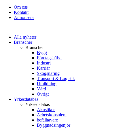
Om oss
Kontakt
Annonsera
Alla nyheter
Branscher
Branscher
Bygg
Företagshälsa
Industri
Karriär
Skogsnäring
Transport & Logistik
Utbildning
Vård
Övrigt
Yrkesdatabas
Yrkesdatabas
Akustiker
Arbetskonsulent
befälhavare
Byggnadsingenjör