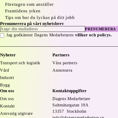
Företagen som anställer
Framtidens yrken
Tips om hur du lyckas på ditt jobb
Prenumerera på vårt nyhetsbrev
PRENUMERERA
Jag godkänner Dagens Medarbetares
villkor och policys.
Nyheter
Partners
Transport och logistik
Våra partners
Vård
Annonsera
Industri
Bygg
Om oss
Kontaktuppgifter
Om oss
Dagens Medarbetare
Saltmätargatan
19A
Kontakt
13357 Stockholm
Ansvarig utgivare
info@dagensmedarbetare.se