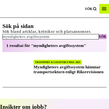
SÖK
Sök på sidan
Sök bland artiklar, krönikor och platsannonser.
SÖK
Sök:
1 resultat för "myndigheters avgiftssystem"
TRANSPORT & LOGISTIK
9 MAJ, 2025
Myndigheters avgiftssystem hämmar
transportsektorn enligt Riksrevisionen
Insikter om jobb?