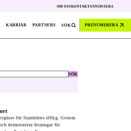
OM OSS
KONTAKT
ANNONSERA
KARRIÄR
PARTNERS
PRENUMERERA
SÖK
SÖK
ort
energinav för framtidens elflyg. Genom
 och demonstrera lösningar för