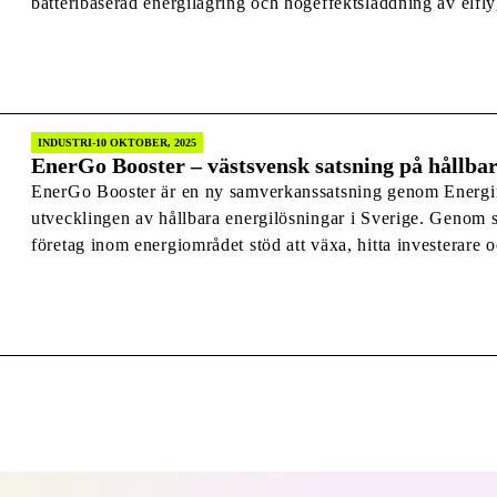
batteribaserad energilagring och högeffektsladdning av elfly
systemdemonstration av ellagring och elladdning på en flygp
energilagring kan bidra till en mer robust och […]
INDUSTRI
10 OKTOBER, 2025
EnerGo Booster – västsvensk satsning på hållba
EnerGo Booster är en ny samverkanssatsning genom Energi
utvecklingen av hållbara energilösningar i Sverige. Genom 
företag inom energiområdet stöd att växa, hitta investerare o
Bakom initiativet står Innovatum Science Park, Borås INK,
Science Park Jönköping och Stiftelsen Chalmers […]