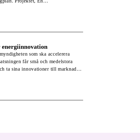
gplan. Projektet, En
lats för elflyg, ska undersöka hur
r energiinnovation
myndigheten som ska accelerera
satsningen får små och medelstora
ch ta sina innovationer till marknaden.
 Chalmers Ventures, GU Ventures,