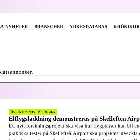
LA NYHETER
BRANSCHER
YRKESDATABAS
KRÖNIKOR
platsannonser.
ÖVRIGT
19 NOVEMBER, 2025
Elflygsladdning demonstreras på Skellefteå Airp
Ett nytt forskningsprojekt ska visa hur flygplatser kan bli 
praktiska tester på Skellefteå Airport ska projektet utveckla