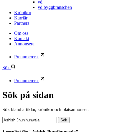
vd
vd byggbranschen
Krönikor
Karriär
Partners
Om oss
Kontakt
Annonsera
Prenumerera
Sök
Prenumerera
Sök på sidan
Sök bland artiklar, krönikor och platsannonser.
Sök:
Sök
1 resultat för "Ashish Jhunjhunwala"