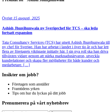
Övrigt
15 augusti, 2025
Ashish Jhunjhunwala ny Sverigechef för TCS – ska leda
fortsatt expansion
Tata Consultancy Services (TCS) har utsett Ashish Jhunjhunwala till
ny chef för Sverige. Han har arbetat i landet i över tio år och har lett
flera av företagets viktigaste initiativ här. I sin nya roll ska han driva
tillväxten vidare genom att stärka marknadsnärvaron, utveckla
kundrelationer och skapa fler möjligheter för både kunder och
medarbetare. […]
Insikter om jobb?
Företagen som anställer
Framtidens yrken
Tips om hur du lyckas på ditt jobb
Prenumerera på vårt nyhetsbrev