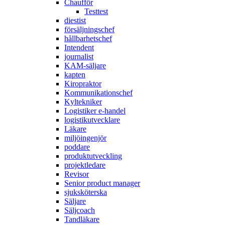
Chaufför
Testtest
diestist
försäljningschef
hållbarhetschef
Intendent
journalist
KAM-säljare
kapten
Kiropraktor
Kommunikationschef
Kyltekniker
Logistiker e-handel
logistikutvecklare
Läkare
miljöingenjör
poddare
produktutveckling
projektledare
Revisor
Senior product manager
sjuksköterska
Säljare
Säljcoach
Tandläkare