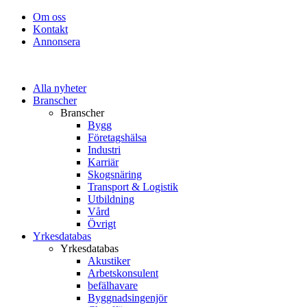
Om oss
Kontakt
Annonsera
Alla nyheter
Branscher
Branscher
Bygg
Företagshälsa
Industri
Karriär
Skogsnäring
Transport & Logistik
Utbildning
Vård
Övrigt
Yrkesdatabas
Yrkesdatabas
Akustiker
Arbetskonsulent
befälhavare
Byggnadsingenjör