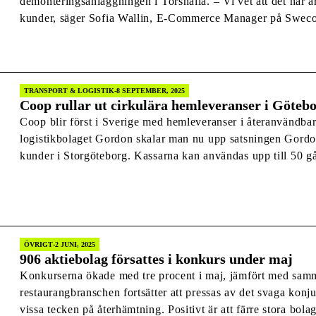
demonteringsanläggningen i Torshälla. – Vi vet att det här ä
kunder, säger Sofia Wallin, E-Commerce Manager på Swecon
till vårt befintliga sortiment och gör det enklare för kunder 
TRANSPORT & LOGISTIK
8 SEPTEMBER, 2025
Coop rullar ut cirkulära hemleveranser i Göteb
Coop blir först i Sverige med hemleveranser i återanvändba
logistikbolaget Gordon skalar man nu upp satsningen Gordon
kunder i Storgöteborg. Kassarna kan användas upp till 50 g
de mindre klimatpåverkan än en engångspåse i papper. – Jag
ÖVRIGT
2 JUNI, 2025
906 aktiebolag försattes i konkurs under maj
Konkurserna ökade med tre procent i maj, jämfört med samma månad 
restaurangbranschen fortsätter att pressas av det svaga kon
vissa tecken på återhämtning. Positivt är att