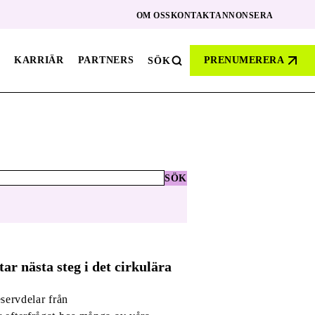
OM OSS
KONTAKT
ANNONSERA
KARRIÄR
PARTNERS
PRENUMERERA
SÖK
SÖK
ar nästa steg i det cirkulära
servdelar från