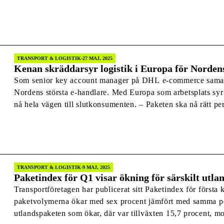
TRANSPORT & LOGISTIK
27 MAJ, 2025
Kenan skräddarsyr logistik i Europa för Nordens
Som senior key account manager på DHL e-commerce sama
Nordens största e-handlare. Med Europa som arbetsplats syr han ihop logistiklösningar som ska
nå hela vägen till slutkonsumenten. – Paketen ska nå rätt person, det ska gå snabbt, med hög
visibilitet, vara miljövänligt och prisvärt, säger Kenan, som
logistikbranschen ett uppsving.
TRANSPORT & LOGISTIK
9 MAJ, 2025
Paketindex för Q1 visar ökning för särskilt utl
Transportföretagen har publicerat sitt Paketindex för första 
paketvolymerna ökar med sex procent jämfört med samma peri
utlandspaketen som ökar, där var tillväxten 15,7 procent, m