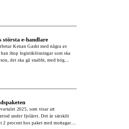
 största e-handlare
rbetar Kenan Gashi med några av
 menar att e-handeln gett
andspaketen
kvartalet 2025, som visar att
od under fjolåret. Det är särskilt
ot 2 procent hos paket med mottagare