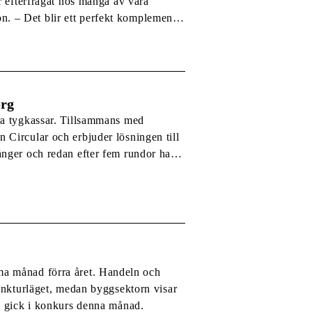
r efterfrågat hos många av våra
. – Det blir ett perfekt komplement
att jämföra pris och kvalitet […]
org
ra tygkassar. Tillsammans med
 Circular och erbjuder lösningen till
ånger och redan efter fem rundor har
 tror verkligen att det […]
förra året. Handeln och
junkturläget, medan byggsektorn visar
 färre stora bolag gick i konkurs denna månad.