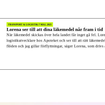
och avsändare i Sverige, skriver Transportföretagen i ett p
fortsatt tillväxt för […]
TRANSPORT & LOGISTIK
7 MAJ, 2025
Lorena ser till att dina läkemedel når fram i tid
När läkemedel skickas över hela landet får inget gå fel. Lo
logistikutvecklare hos Apoteket och ser till att rätt läkemedel 
flöden och jag gillar förflyttningar, säger Lorena, som drivs 