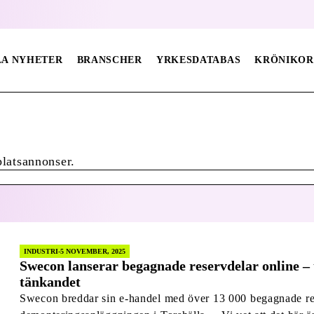
LA NYHETER
BRANSCHER
YRKESDATABAS
KRÖNIKOR
platsannonser.
INDUSTRI
5 NOVEMBER, 2025
Swecon lanserar begagnade reservdelar online – t
tänkandet
Swecon breddar sin e-handel med över 13 000 begagnade re