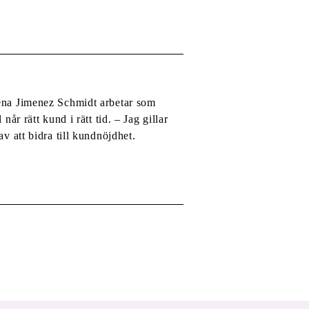
ressmeddelande. Rapporten visar
rena Jimenez Schmidt arbetar som
når rätt kund i rätt tid. – Jag gillar
av att bidra till kundnöjdhet.