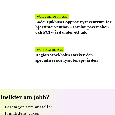
VÅRD
2 OKTOBER, 2025
Södersjukhuset öppnar nytt centrum för
hjärtintervention – samlar pacemaker-
och PCI-vård under ett tak
VÅRD
21 APRIL, 2025
Region Stockholm stärker den
specialiserade fysioterapivården
Insikter om jobb?
Företagen som anställer
Framtidens yrken