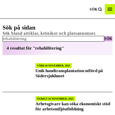
SÖK
Sök på sidan
Sök bland artiklar, krönikor och platsannonser.
SÖK
Sök:
4 resultat för "rehabilitering"
VÅRD
18 NOVEMBER, 2025
Unik handtransplantation utförd på
Södersjukhuset
ÖVRIGT
14 NOVEMBER, 2025
Arbetsgivare kan söka ekonomiskt stöd
för arbetsmiljöutbildning