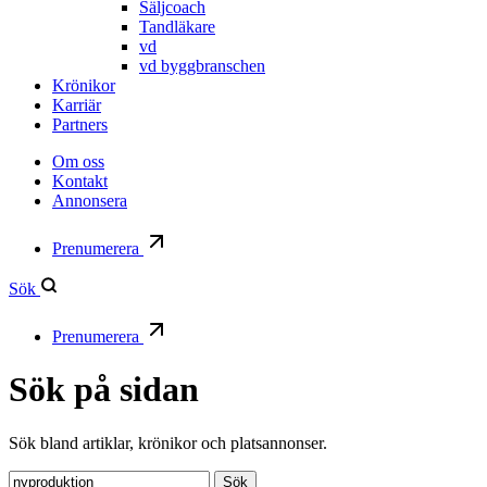
Säljcoach
Tandläkare
vd
vd byggbranschen
Krönikor
Karriär
Partners
Om oss
Kontakt
Annonsera
Prenumerera
Sök
Prenumerera
Sök på sidan
Sök bland artiklar, krönikor och platsannonser.
Sök:
Sök