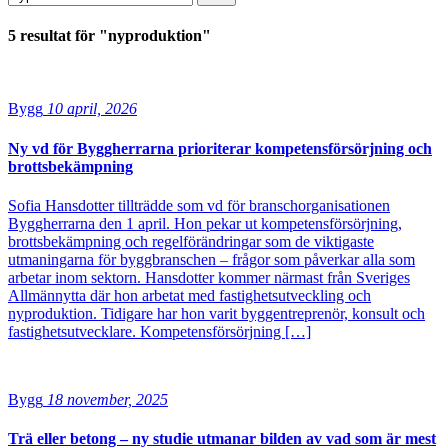
5 resultat för "nyproduktion"
Bygg
10 april, 2026
Ny vd för Byggherrarna prioriterar kompetensförsörjning och
brottsbekämpning
Sofia Hansdotter tillträdde som vd för branschorganisationen
Byggherrarna den 1 april. Hon pekar ut kompetensförsörjning,
brottsbekämpning och regelförändringar som de viktigaste
utmaningarna för byggbranschen – frågor som påverkar alla som
arbetar inom sektorn. Hansdotter kommer närmast från Sveriges
Allmännytta där hon arbetat med fastighetsutveckling och
nyproduktion. Tidigare har hon varit byggentreprenör, konsult och
fastighetsutvecklare. Kompetensförsörjning […]
Bygg
18 november, 2025
Trä eller betong – ny studie utmanar bilden av vad som är mest