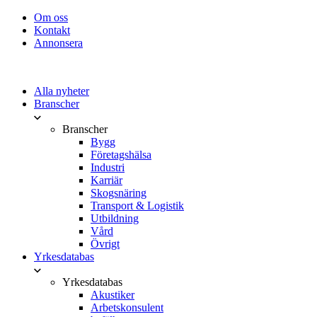
Om oss
Kontakt
Annonsera
Alla nyheter
Branscher
Branscher
Bygg
Företagshälsa
Industri
Karriär
Skogsnäring
Transport & Logistik
Utbildning
Vård
Övrigt
Yrkesdatabas
Yrkesdatabas
Akustiker
Arbetskonsulent