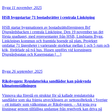
Bygg
11 november, 2025
HSB byggstartar 71 bostadsrätter i centrala Linköping
HSB startar byggnationen av bostadsrättsföreningen Brf
Djurgårdsbacken i centrala Linköping. Den 19 november tas det
första spadtaget, med representanter från HSB, Lindstams Bygg,
Linköpings kommun och framtida boende på plats. Projektet
omfattar 71 lägenheter i varierande storlekar mellan 1 och 5 rum och
kök, fördelade på två hus. Husen uppförs vid korsningen
Djurgårdsgatan och Kaserngatan […]
Bygg
26 september, 2025
Riksbyggen: Regulatoriska sandlådor kan påskynda
klimatomställningen
Vinnova ska föreslå en struktur för så kallade regulatoriska
sandlådor som ska främja utvecklingen av nettonollteknik i Sverige
– ett initiativ som välkomnas av Riksbyggen. – Att testa nya
lösningar genom tillfälliga undantag från regelverk kan driva på