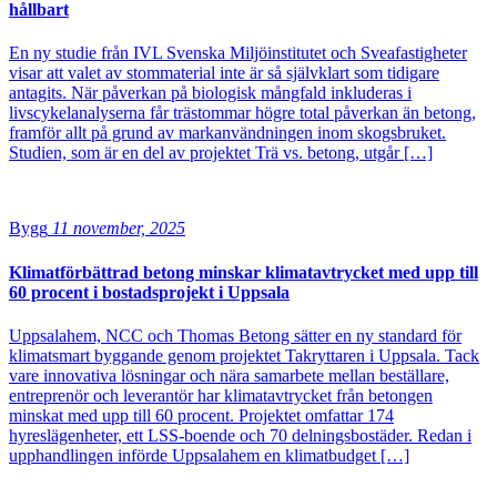
hållbart
En ny studie från IVL Svenska Miljöinstitutet och Sveafastigheter
visar att valet av stommaterial inte är så självklart som tidigare
antagits. När påverkan på biologisk mångfald inkluderas i
livscykelanalyserna får trästommar högre total påverkan än betong,
framför allt på grund av markanvändningen inom skogsbruket.
Studien, som är en del av projektet Trä vs. betong, utgår […]
Bygg
11 november, 2025
Klimatförbättrad betong minskar klimatavtrycket med upp till
60 procent i bostadsprojekt i Uppsala
Uppsalahem, NCC och Thomas Betong sätter en ny standard för
klimatsmart byggande genom projektet Takryttaren i Uppsala. Tack
vare innovativa lösningar och nära samarbete mellan beställare,
entreprenör och leverantör har klimatavtrycket från betongen
minskat med upp till 60 procent. Projektet omfattar 174
hyreslägenheter, ett LSS-boende och 70 delningsbostäder. Redan i
upphandlingen införde Uppsalahem en klimatbudget […]