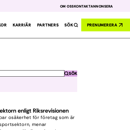
OM OSS
KONTAKT
ANNONSERA
SÖK
KOR
KARRIÄR
PARTNERS
PRENUMERERA
SÖK
torn enligt Riksrevisionen
par osäkerhet för företag som är
ansportsektorn, menar