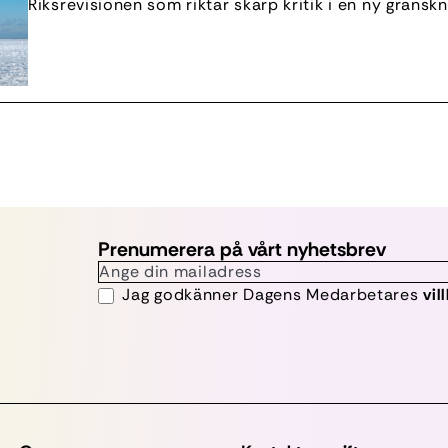
Riksrevisionen som riktar skarp kritik i en ny granskn
myndighetsverksamhet. Det skriver Transportföreta
Granskningen visar att vissa myndigheter både best
disponerar intäkterna, en ordning som enligt Riksrev
Prenumerera på vårt nyhetsbrev
Jag godkänner Dagens Medarbetares
vil