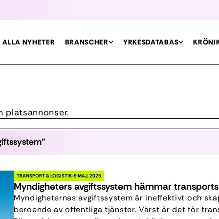
ALLA NYHETER
BRANSCHER
YRKESDATABAS
KRÖNI
ch platsannonser.
giftssystem"
TRANSPORT & LOGISTIK
9 MAJ, 2025
Myndigheters avgiftssystem hämmar transportsek
Myndigheternas avgiftssystem är ineffektivt och ska
beroende av offentliga tjänster. Värst är det för tr