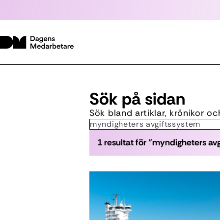
Sök på sidan
Sök bland artiklar, krönikor o
Sök:
1 resultat för "myndigheters av