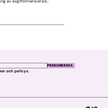
ing av avgiftsfinansierad
gen i ett pressmeddelande.
ämmer avgiftsnivåer och
isionen […]
PRENUMERERA
lkor och policys.