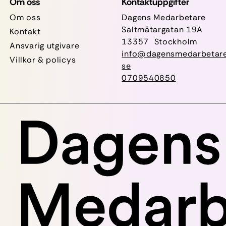
Om oss
Kontaktuppgifter
Om oss
Dagens Medarbetare
Saltmätargatan
19A
Kontakt
13357 Stockholm
Ansvarig utgivare
info@dagensmedarbetare
Villkor & policys
se
0709540850