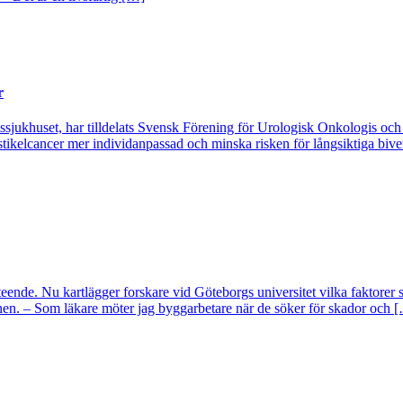
r
tssjukhuset, har tilldelats Svensk Förening för Urologisk Onkologis oc
tikelcancer mer individanpassad och minska risken för långsiktiga bive
ende. Nu kartlägger forskare vid Göteborgs universitet vilka faktorer 
onen. – Som läkare möter jag byggarbetare när de söker för skador och 