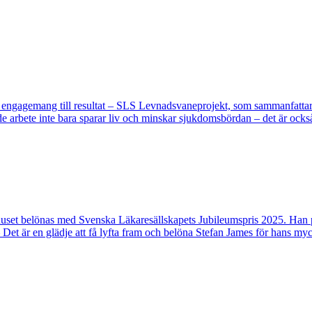
engagemang till resultat – SLS Levnadsvaneprojekt, som sammanfattar m
ande arbete inte bara sparar liv och minskar sjukdomsbördan – det är oc
et belönas med Svenska Läkaresällskapets Jubileumspris 2025. Han prisa
– Det är en glädje att få lyfta fram och belöna Stefan James för hans m