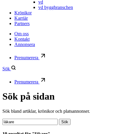
vd
vd byggbranschen
Krönikor
Karriär
Partners
Om oss
Kontakt
Annonsera
Prenumerera
Sök
Prenumerera
Sök på sidan
Sök bland artiklar, krönikor och platsannonser.
Sök:
Sök
19 resultat för "läkare"