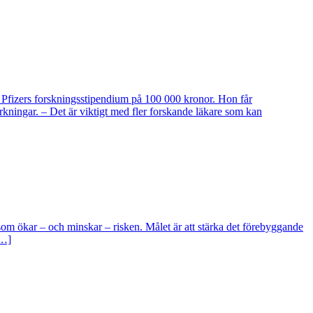
h Pfizers forskningsstipendium på 100 000 kronor. Hon får
rkningar. – Det är viktigt med fler forskande läkare som kan
som ökar – och minskar – risken. Målet är att stärka det förebyggande
[…]