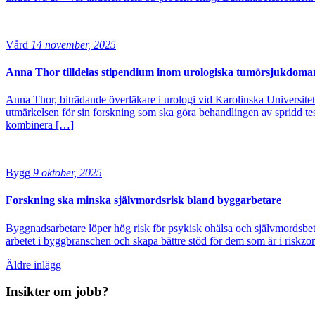
Vård
14 november, 2025
Anna Thor tilldelas stipendium inom urologiska tumörsjukdoma
Anna Thor, biträdande överläkare i urologi vid Karolinska Universite
utmärkelsen för sin forskning som ska göra behandlingen av spridd tes
kombinera […]
Bygg
9 oktober, 2025
Forskning ska minska självmordsrisk bland byggarbetare
Byggnadsarbetare löper hög risk för psykisk ohälsa och självmordsbete
arbetet i byggbranschen och skapa bättre stöd för dem som är i riskz
Inläggsnavigering
Äldre inlägg
Insikter om jobb?