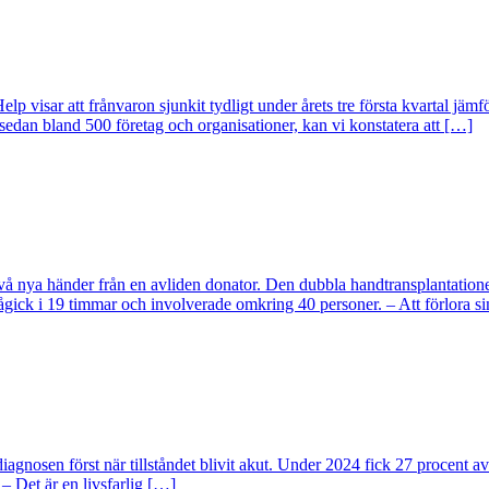
lp visar att frånvaron sjunkit tydligt under årets tre första kvartal 
r sedan bland 500 företag och organisationer, kan vi konstatera att […]
t två nya händer från en avliden donator. Den dubbla handtransplantatio
 pågick i 19 timmar och involverade omkring 40 personer. – Att förlora 
iagnosen först när tillståndet blivit akut. Under 2024 fick 27 procent av
– Det är en livsfarlig […]