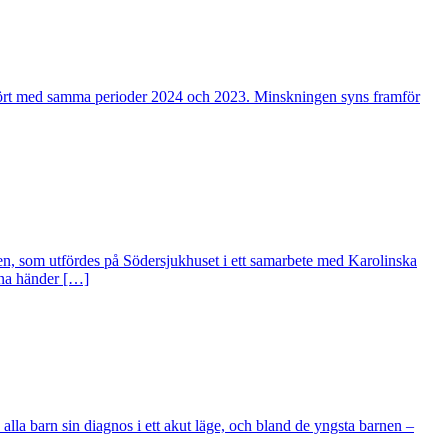
jämfört med samma perioder 2024 och 2023. Minskningen syns framför
nen, som utfördes på Södersjukhuset i ett samarbete med Karolinska
sina händer […]
 alla barn sin diagnos i ett akut läge, och bland de yngsta barnen –