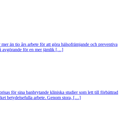
er än tio års arbete för att göra hälsofrämjande och preventiva
kså avgörande för en mer jämlik […]
s för sina banbrytande kliniska studier som lett till förbättrad
ycket betydelsefulla arbete. Genom stora, […]