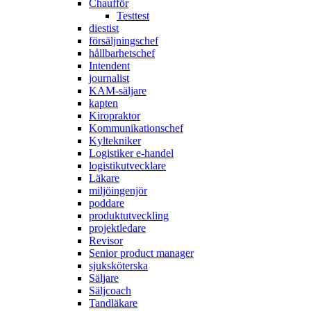
Chaufför
Testtest
diestist
försäljningschef
hållbarhetschef
Intendent
journalist
KAM-säljare
kapten
Kiropraktor
Kommunikationschef
Kyltekniker
Logistiker e-handel
logistikutvecklare
Läkare
miljöingenjör
poddare
produktutveckling
projektledare
Revisor
Senior product manager
sjuksköterska
Säljare
Säljcoach
Tandläkare