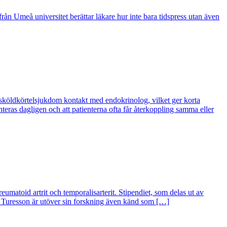
ån Umeå universitet berättar läkare hur inte bara tidspress utan även
 sköldkörtelsjukdom kontakt med endokrinolog, vilket ger korta
eras dagligen och att patienterna ofta får återkoppling samma eller
umatoid artrit och temporalisarterit. Stipendiet, som delas ut av
l Turesson är utöver sin forskning även känd som […]