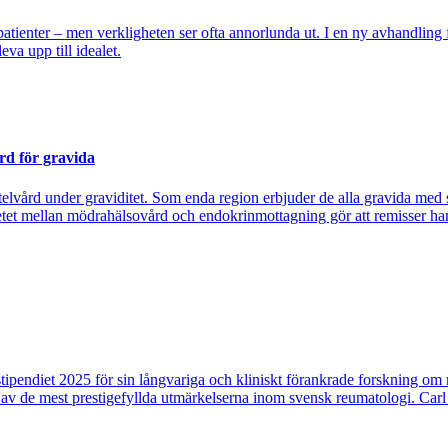
tienter – men verkligheten ser ofta annorlunda ut. I en ny avhandling fr
eva upp till idealet.
rd för gravida
rtelvård under graviditet. Som enda region erbjuder de alla gravida med
tet mellan mödrahälsovård och endokrinmottagning gör att remisser hant
tipendiet 2025 för sin långvariga och kliniskt förankrade forskning om re
 av de mest prestigefyllda utmärkelserna inom svensk reumatologi. Car