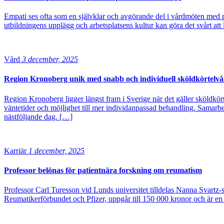
Empati ses ofta som en självklar och avgörande del i vårdmöten med pa
utbildningens upplägg och arbetsplatsens kultur kan göra det svårt att l
Vård
3 december, 2025
Region Kronoberg unik med snabb och individuell sköldkörtelvå
Region Kronoberg ligger längst fram i Sverige när det gäller sköldkö
väntetider och möjlighet till mer individanpassad behandling. Samarbe
nästföljande dag. […]
Karriär
1 december, 2025
Professor belönas för patientnära forskning om reumatism
Professor Carl Turesson vid Lunds universitet tilldelas Nanna Svartz-s
Reumatikerförbundet och Pfizer, uppgår till 150 000 kronor och är en