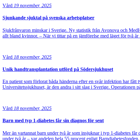
Vård
19 november, 2025
Sjunkande sjuktal på svenska arbetsplatser
Sjukfrånvaron minskar i Sverige. Ny statistik från Avonova och MedHe
allt bland kvinnor. – När vi tittar på en jämförelse med läget för två å
Vård
18 november, 2025
Unik handtransplantation utförd på Södersjukhuset
En patient som förlorat båda händerna efter en svår infektion har fåt
Universitetssjukhuset, är den andra i sitt slag i Sverige. Operationen
Vård
18 november, 2025
Barn med typ 1-diabetes får sin diagnos för sent
Mer än vartannat barn under två år som insjuknar i typ 1-diabetes får d
under två år – var andelen hela 55 procent enligt Barndiabetesfonden. 