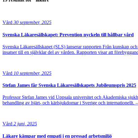
Vård
30 september, 2025
Svenska Läkaresällskapet: Prevention nyckeln till hållbar vård
Svenska Läkaresällskapet (SLS) lanserar rapporten Från kunskap och 
insatser till en självklar del av vården. Rapporten visar att förebygg
Vård
10 september, 2025
Stefan James får Svenska Läkaresällskapets Jubileumspris 2025
Professor Stefan James vid Uppsala universitet och Akademiska sjukhus
behandling av hjärt- och kärlsjukdomar i Sverige och internationellt. 
Vård
2 juni, 2025
Läkare kämpar med empati i en pressad arbetsmiljö