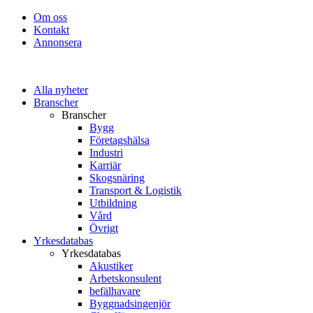
Om oss
Kontakt
Annonsera
Alla nyheter
Branscher
Branscher
Bygg
Företagshälsa
Industri
Karriär
Skogsnäring
Transport & Logistik
Utbildning
Vård
Övrigt
Yrkesdatabas
Yrkesdatabas
Akustiker
Arbetskonsulent
befälhavare
Byggnadsingenjör