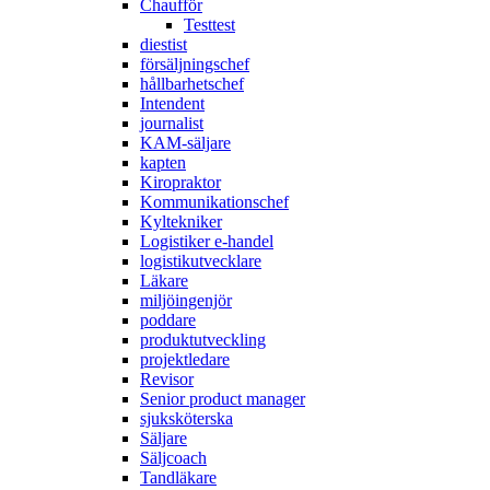
Chaufför
Testtest
diestist
försäljningschef
hållbarhetschef
Intendent
journalist
KAM-säljare
kapten
Kiropraktor
Kommunikationschef
Kyltekniker
Logistiker e-handel
logistikutvecklare
Läkare
miljöingenjör
poddare
produktutveckling
projektledare
Revisor
Senior product manager
sjuksköterska
Säljare
Säljcoach
Tandläkare