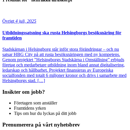
Övrigt
4 juli, 2025
Utbildningssatsning ska rusta Helsingborgs besöksnäring för
framtiden
Stadskärnan i Helsingborg står inför stora förändringar – och nu
satsar HBG City på att rusta besöksnäringen med ny kompetens.
Genom projektet ”Helsingborgs Stadskärna i Omställning” erbjuds
företag och medarbetare utbildning inom bland annat digitalisering,
ledarskap och hållbarhet. Projektet finansieras av Europeiska
socialfonden med totalt 6 miljoner kronor och drivs i samarbete med
Helsingborgs stad. […]
Insikter om jobb?
Företagen som anställer
Framtidens yrken
Tips om hur du lyckas på ditt jobb
Prenumerera på vårt nyhetsbrev