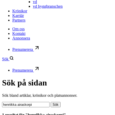
vd
vd byggbranschen
Krönikor
Karriär
Partners
Om oss
Kontakt
Annonsera
Prenumerera
Sök
Prenumerera
Sök på sidan
Sök bland artiklar, krönikor och platsannonser.
Sök:
Sök
1 resultat för "henriikka airaskorpi"