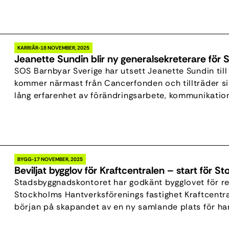
byggstarten som är planerad till juni 2027. – Vi är […
KARRIÄR
18 NOVEMBER, 2025
Jeanette Sundin blir ny generalsekreterare för
SOS Barnbyar Sverige har utsett Jeanette Sundin till
kommer närmast från Cancerfonden och tillträder si
lång erfarenhet av förändringsarbete, kommunikation,
utveckla organisationer och varumärken inom både nä
Vi är mycket glada över att välkomna Jeanette som n
BYGG
17 NOVEMBER, 2025
Beviljat bygglov för Kraftcentralen – start för
Stadsbyggnadskontoret har godkänt bygglovet för re
Stockholms Hantverksförenings fastighet Kraftcentra
början på skapandet av en ny samlande plats för han
ett glädjande besked för oss i föreningen, men också