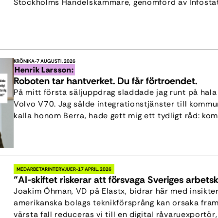
Stockholms Handelskammare, genomförd av Infostat
Bland dem som övervägt att lämna Sverige uppger 6
uppehållstillstånd och migrationspolitik som den […]
KRÖNIKA
7 AUGUSTI, 2026
Henrik Larsson:
Roboten tar hantverket. Du får förtroendet.
På mitt första säljuppdrag sladdade jag runt på hala 
Volvo V70. Jag sålde integrationstjänster till kommu
kalla honom Berra, hade gett mig ett tydligt råd: kom o
alla känner dig. Berras starkaste kort var att han fun
MEDARBETARINTERVJUER
17 APRIL, 2026
”AI-skiftet riskerar att försvaga Sveriges arbetsk
Joakim Öhman, VD på Elastx, bidrar här med insikter
amerikanska bolags teknikförsprång kan orsaka fram
värsta fall reduceras vi till en digital råvaruexport