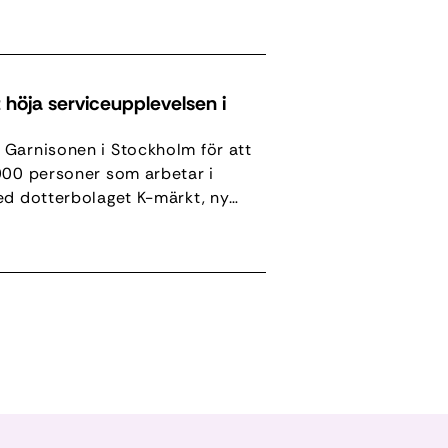
 och Sverige. Vi har […]
 höja serviceupplevelsen i
 Garnisonen i Stockholm för att
000 personer som arbetar i
ed dotterbolaget K-märkt, ny
event, konferens och ett brett
nisonen […]