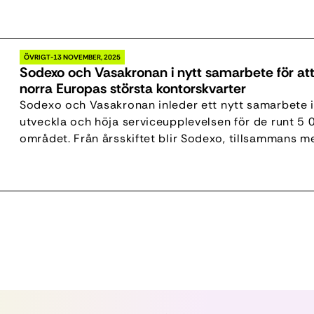
hantverkskompetens som detta innebär för Stockholm
ÖVRIGT
13 NOVEMBER, 2025
Sodexo och Vasakronan i nytt samarbete för att
norra Europas största kontorskvarter
Sodexo och Vasakronan inleder ett nytt samarbete i
utveckla och höja serviceupplevelsen för de runt 5 
området. Från årsskiftet blir Sodexo, tillsammans m
servicepartner med ansvar för reception, lokalvård, 
utbud av tjänster till hyresgäster och besökare. Gar