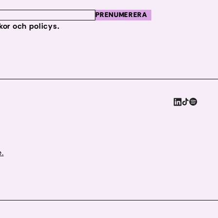
PRENUMERERA
lkor och policys.
.