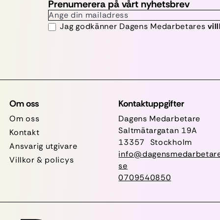
Prenumerera på vårt nyhetsbrev
Jag godkänner Dagens Medarbetares
vil
Om oss
Kontaktuppgifter
Om oss
Dagens Medarbetare
Saltmätargatan
19A
Kontakt
13357 Stockholm
Ansvarig utgivare
info@dagensmedarbetare
Villkor & policys
se
0709540850