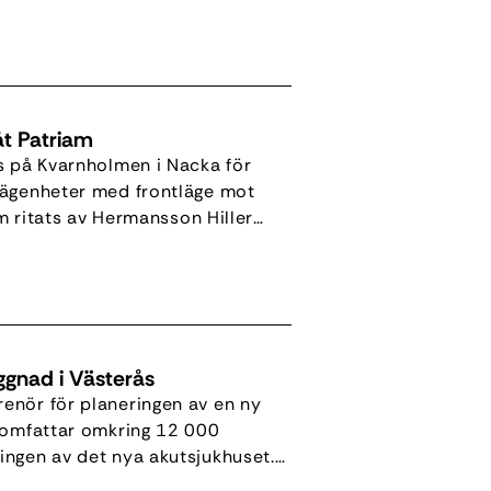
nordiska marknaden pekas ut som
åt Patriam
s på Kvarnholmen i Nacka för
lägenheter med frontläge mot
om ritats av Hermansson Hiller
år en arkitektur och materialitet
yggnad i Västerås
enör för planeringen av en ny
t omfattar omkring 12 000
ingen av det nya akutsjukhuset.
and, ta fram handlingar inför