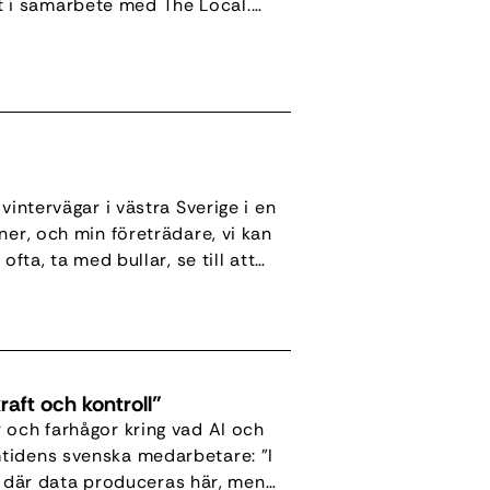
 i samarbete med The Local.
0 procent osäkerhet kring
vintervägar i västra Sverige i en
ner, och min företrädare, vi kan
fta, ta med bullar, se till att
nits med […]
raft och kontroll”
 och farhågor kring vad AI och
tidens svenska medarbetare: "I
ör, där data produceras här, men