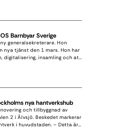
]
 SOS Barnbyar Sverige
 ny generalsekreterare. Hon
n nya tjänst den 1 mars. Hon har
 digitalisering, insamling och att
ringslivet och civilsamhället. –
y generalsekreterare. […]
 Stockholms nya hantverkshub
novering och tillbyggnad av
len 2 i Älvsjö. Beskedet markerar
tverk i huvudstaden. – Detta är
 för den stärkta