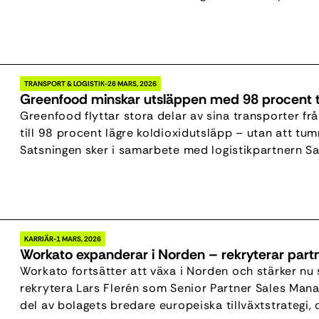
jobben, innovationen och AI-värdet skapas någon a
TRANSPORT & LOGISTIK
26 MARS, 2026
Greenfood minskar utsläppen med 98 procent 
Greenfood flyttar stora delar av sina transporter från
till 98 procent lägre koldioxidutsläpp – utan att tu
Satsningen sker i samarbete med logistikpartnern Sa
grönt nu transporteras fossilfritt med tåg från Helsing
att det går att kombinera […]
KARRIÄR
1 MARS, 2026
Workato expanderar i Norden – rekryterar part
Workato fortsätter att växa i Norden och stärker nu
rekrytera Lars Flerén som Senior Partner Sales Mana
del av bolagets bredare europeiska tillväxtstrategi, 