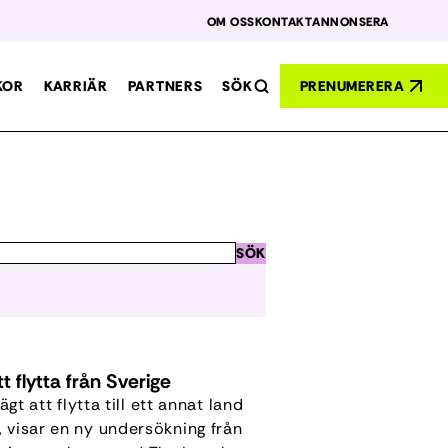
OM OSS
KONTAKT
ANNONSERA
SÖK
KOR
KARRIÄR
PARTNERS
PRENUMERERA
SÖK
t flytta från Sverige
gt att flytta till ett annat land
, visar en ny undersökning från