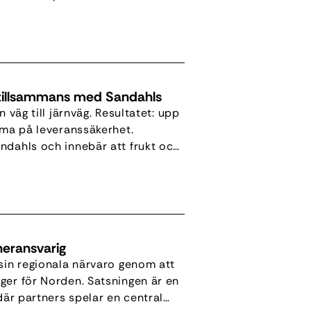
nnanstans".
tillsammans med Sandahls
 väg till järnväg. Resultatet: upp
mma på leveranssäkerhet.
ndahls och innebär att frukt och
borg till norra Sverige. – Vi visar
neransvarig
 sin regionala närvaro genom att
ger för Norden. Satsningen är en
där partners spelar en central