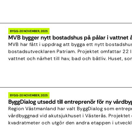
roll i att skala AI-driven företagsautomation. Den 
särskilt viktig i takt med […]
BYGG
20 NOVEMBER, 2025
MVB bygger nytt bostadshus på pålar i vattnet 
MVB har fått i uppdrag att bygga ett nytt bostadshu
bostadsutvecklaren Patriam. Projektet omfattar 22 
vattnet och närhet till hav, bad och båtliv. Huset, s
Lundberg Arkitekter, ska stå på pålar i vattnet och f
som anpassas till […]
BYGG
20 NOVEMBER, 2025
ByggDialog utsedd till entreprenör för ny vårdb
Region Västmanland har valt ByggDialog som entrepr
vårdbyggnad vid akutsjukhuset i Västerås. Projekte
kvadratmeter och utgör den andra etappen i utveckl
ByggDialog ska nu, tillsammans med Region Västmanl