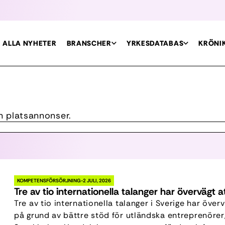
ALLA NYHETER
BRANSCHER
YRKESDATABAS
KRÖNI
ch platsannonser.
KOMPETENSFÖRSÖRJNING
2 JULI, 2026
Tre av tio internationella talanger har övervägt at
Tre av tio internationella talanger i Sverige har övervä
på grund av bättre stöd för utländska entreprenörer