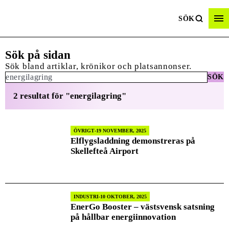
SÖK
Sök på sidan
Sök bland artiklar, krönikor och platsannonser.
SÖK
Sök:
2 resultat för "energilagring"
ÖVRIGT
19 NOVEMBER, 2025
Elflygsladdning demonstreras på
Skellefteå Airport
INDUSTRI
10 OKTOBER, 2025
EnerGo Booster – västsvensk satsning
på hållbar energiinnovation