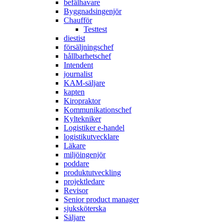
befälhavare
Byggnadsingenjör
Chaufför
Testtest
diestist
försäljningschef
hållbarhetschef
Intendent
journalist
KAM-säljare
kapten
Kiropraktor
Kommunikationschef
Kyltekniker
Logistiker e-handel
logistikutvecklare
Läkare
miljöingenjör
poddare
produktutveckling
projektledare
Revisor
Senior product manager
sjuksköterska
Säljare