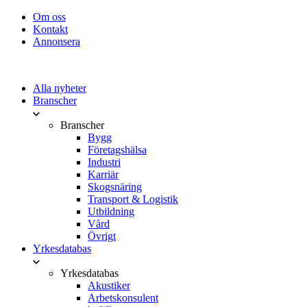
Om oss
Kontakt
Annonsera
Alla nyheter
Branscher
Branscher
Bygg
Företagshälsa
Industri
Karriär
Skogsnäring
Transport & Logistik
Utbildning
Vård
Övrigt
Yrkesdatabas
Yrkesdatabas
Akustiker
Arbetskonsulent