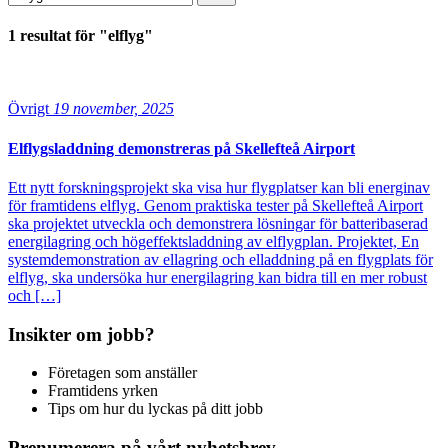
1 resultat för "elflyg"
Övrigt
19 november, 2025
Elflygsladdning demonstreras på Skellefteå Airport
Ett nytt forskningsprojekt ska visa hur flygplatser kan bli energinav
för framtidens elflyg. Genom praktiska tester på Skellefteå Airport
ska projektet utveckla och demonstrera lösningar för batteribaserad
energilagring och högeffektsladdning av elflygplan. Projektet, En
systemdemonstration av ellagring och elladdning på en flygplats för
elflyg, ska undersöka hur energilagring kan bidra till en mer robust
och […]
Insikter om jobb?
Företagen som anställer
Framtidens yrken
Tips om hur du lyckas på ditt jobb
Prenumerera på vårt nyhetsbrev