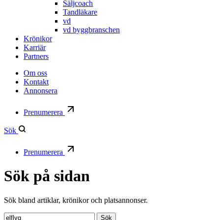
Säljcoach
Tandläkare
vd
vd byggbranschen
Krönikor
Karriär
Partners
Om oss
Kontakt
Annonsera
Prenumerera
Sök
Prenumerera
Sök på sidan
Sök bland artiklar, krönikor och platsannonser.
Sök:
Sök