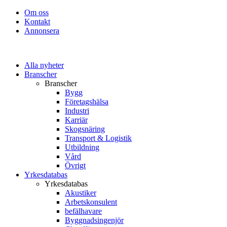
Om oss
Kontakt
Annonsera
Alla nyheter
Branscher
Branscher
Bygg
Företagshälsa
Industri
Karriär
Skogsnäring
Transport & Logistik
Utbildning
Vård
Övrigt
Yrkesdatabas
Yrkesdatabas
Akustiker
Arbetskonsulent
befälhavare
Byggnadsingenjör