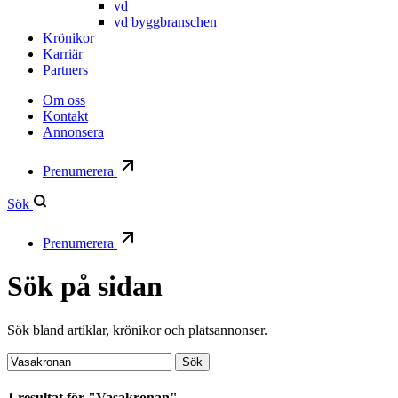
vd
vd byggbranschen
Krönikor
Karriär
Partners
Om oss
Kontakt
Annonsera
Prenumerera
Sök
Prenumerera
Sök på sidan
Sök bland artiklar, krönikor och platsannonser.
Sök:
Sök
1 resultat för "Vasakronan"