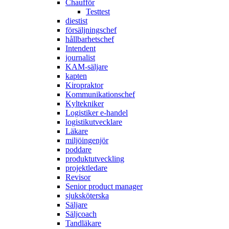
Chaufför
Testtest
diestist
försäljningschef
hållbarhetschef
Intendent
journalist
KAM-säljare
kapten
Kiropraktor
Kommunikationschef
Kyltekniker
Logistiker e-handel
logistikutvecklare
Läkare
miljöingenjör
poddare
produktutveckling
projektledare
Revisor
Senior product manager
sjuksköterska
Säljare
Säljcoach
Tandläkare