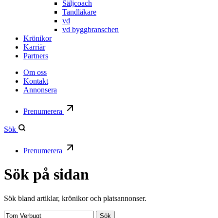
Säljcoach
Tandläkare
vd
vd byggbranschen
Krönikor
Karriär
Partners
Om oss
Kontakt
Annonsera
Prenumerera
Sök
Prenumerera
Sök på sidan
Sök bland artiklar, krönikor och platsannonser.
Sök:
Sök