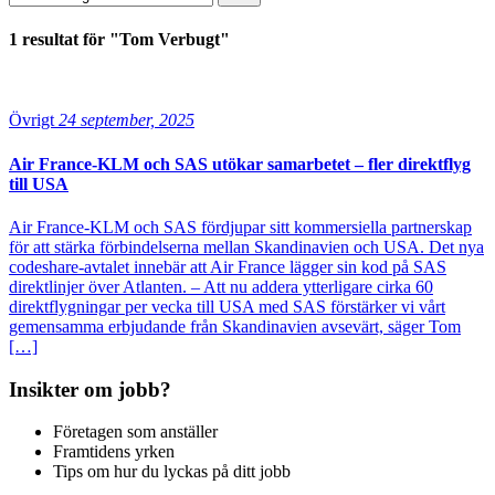
1 resultat för "Tom Verbugt"
Övrigt
24 september, 2025
Air France-KLM och SAS utökar samarbetet – fler direktflyg
till USA
Air France-KLM och SAS fördjupar sitt kommersiella partnerskap
för att stärka förbindelserna mellan Skandinavien och USA. Det nya
codeshare-avtalet innebär att Air France lägger sin kod på SAS
direktlinjer över Atlanten. – Att nu addera ytterligare cirka 60
direktflygningar per vecka till USA med SAS förstärker vi vårt
gemensamma erbjudande från Skandinavien avsevärt, säger Tom
[…]
Insikter om jobb?
Företagen som anställer
Framtidens yrken
Tips om hur du lyckas på ditt jobb