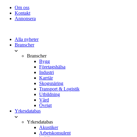
Om oss
Kontakt
Annonsera
Alla nyheter
Branscher
Branscher
Bygg
Företagshälsa
Industri
Karriär
Skogsnäring
Transport & Logistik
Utbildning
Vård
Övrigt
Yrkesdatabas
Yrkesdatabas
Akustiker
Arbetskonsulent