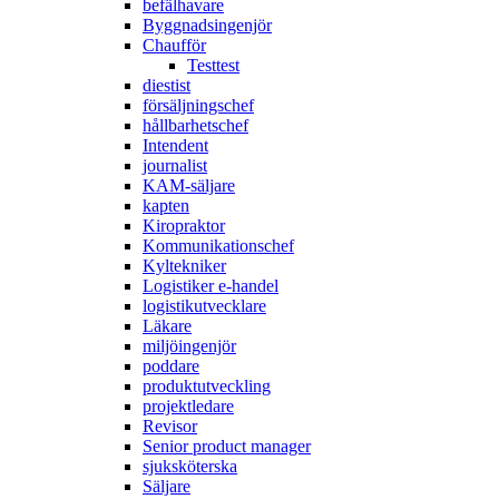
befälhavare
Byggnadsingenjör
Chaufför
Testtest
diestist
försäljningschef
hållbarhetschef
Intendent
journalist
KAM-säljare
kapten
Kiropraktor
Kommunikationschef
Kyltekniker
Logistiker e-handel
logistikutvecklare
Läkare
miljöingenjör
poddare
produktutveckling
projektledare
Revisor
Senior product manager
sjuksköterska
Säljare