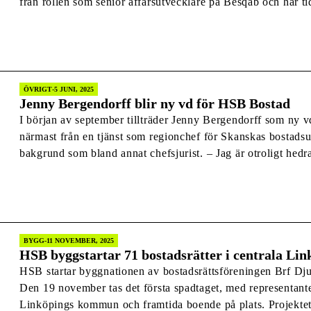
från rollen som senior affärsutvecklare på Besqab och har ti
Bostad, Skanska, BoKlok och Serneke. – Rekryteringen av F
ÖVRIGT
5 JUNI, 2025
Jenny Bergendorff blir ny vd för HSB Bostad
I början av september tillträder Jenny Bergendorff som ny
närmast från en tjänst som regionchef för Skanskas bostads
bakgrund som bland annat chefsjurist. – Jag är otroligt hedra
att leda HSB Bostad in i nästa kapitel, i […]
BYGG
11 NOVEMBER, 2025
HSB byggstartar 71 bostadsrätter i centrala Lin
HSB startar byggnationen av bostadsrättsföreningen Brf Dju
Den 19 november tas det första spadtaget, med representan
Linköpings kommun och framtida boende på plats. Projektet 