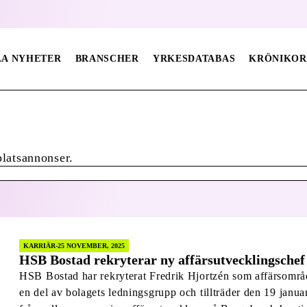
LA NYHETER
BRANSCHER
YRKESDATABAS
KRÖNIKOR
platsannonser.
KARRIÄR
25 NOVEMBER, 2025
HSB Bostad rekryterar ny affärsutvecklingschef
HSB Bostad har rekryterat Fredrik Hjortzén som affärsområd
en del av bolagets ledningsgrupp och tillträder den 19 jan