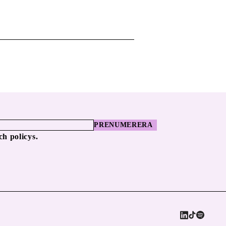
öreningar i deras energiomställning,
lm. […]
PRENUMERERA
ch policys.