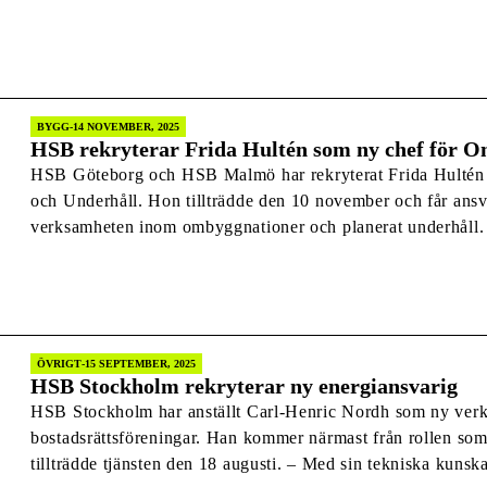
storlekar mellan 1 och 5 rum och kök, fördelade på två hus
Djurgårdsgatan och Kaserngatan […]
BYGG
14 NOVEMBER, 2025
HSB rekryterar Frida Hultén som ny chef för
HSB Göteborg och HSB Malmö har rekryterat Frida Hulté
och Underhåll. Hon tillträdde den 10 november och får an
verksamheten inom ombyggnationer och planerat underhåll. 
erfarenhet från bygg- och fastighetsbranschen, bland annat 
affärsutvecklare. Hon kommer närmast […]
ÖVRIGT
15 SEPTEMBER, 2025
HSB Stockholm rekryterar ny energiansvarig
HSB Stockholm har anställt Carl-Henric Nordh som ny verks
bostadsrättsföreningar. Han kommer närmast från rollen so
tillträdde tjänsten den 18 augusti. – Med sin tekniska kunsk