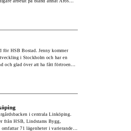
digare arbetat på bland annat Aros
redrik Hjortzén är en del av […]
 vd för HSB Bostad. Jenny kommer
utveckling i Stockholm och har en
d och glad över att ha fått förtroendet
köping
rgårdsbacken i centrala Linköping.
ter från HSB, Lindstams Bygg,
omfattar 71 lägenheter i varierande