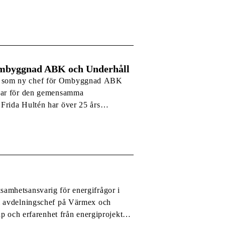
. Husen uppförs vid korsningen
 Ombyggnad ABK och Underhåll
n som ny chef för Ombyggnad ABK
svar för den gemensamma
Frida Hultén har över 25 års
som vd, projektledare och
amhetsansvarig för energifrågor i
m avdelningschef på Värmex och
ap och erfarenhet från energiprojekt