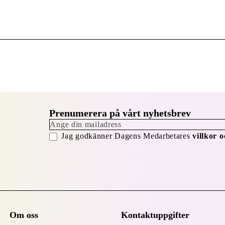
har Carl-Henric rätt kompetens för att vägleda bostadsrättsf
säger Stefan Dahlgren, affärsområdeschef på HSB Stockho
Prenumerera på vårt nyhetsbrev
Jag godkänner Dagens Medarbetares
villkor o
Om oss
Kontaktuppgifter