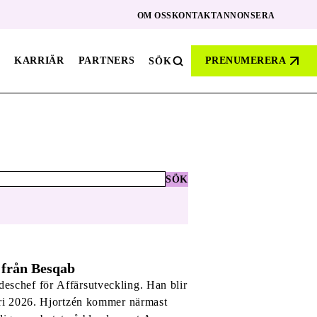
OM OSS
KONTAKT
ANNONSERA
KARRIÄR
PARTNERS
PRENUMERERA
SÖK
SÖK
 från Besqab
eschef för Affärsutveckling. Han blir
uari 2026. Hjortzén kommer närmast