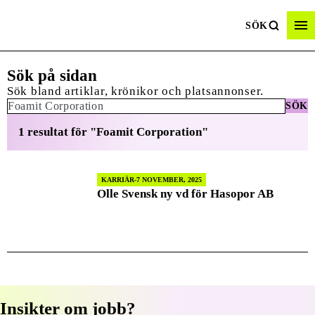
SÖK
Sök på sidan
Sök bland artiklar, krönikor och platsannonser.
SÖK
Sök:
1 resultat för "Foamit Corporation"
KARRIÄR
7 NOVEMBER, 2025
Olle Svensk ny vd för Hasopor AB
Insikter om jobb?